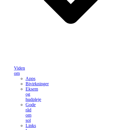
Viden
om
Apps
Bivirkninger
Eksem
og
hudpleje
Gode
råd
om
sol
Links