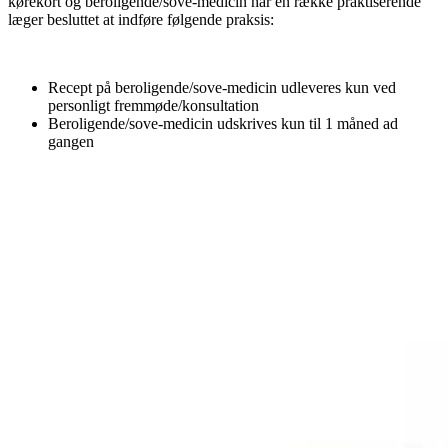
kørekort og beroligende/sove-medicin har en række praktiserende
læger besluttet at indføre følgende praksis:
Recept på beroligende/sove-medicin udleveres kun ved
personligt fremmøde/konsultation
Beroligende/sove-medicin udskrives kun til 1 måned ad
gangen