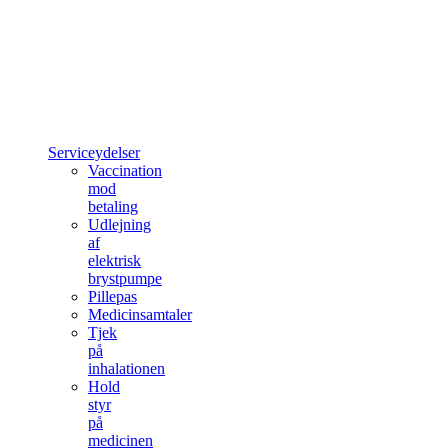
Serviceydelser
Vaccination
mod
betaling
Udlejning
af
elektrisk
brystpumpe
Pillepas
Medicinsamtaler
Tjek
på
inhalationen
Hold
styr
på
medicinen