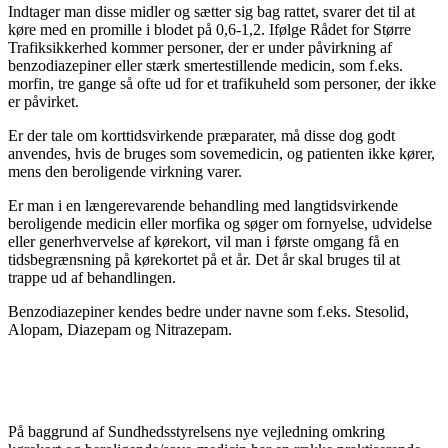
Indtager man disse midler og sætter sig bag rattet, svarer det til at
køre med en promille i blodet på 0,6-1,2. Ifølge Rådet for Større
Trafiksikkerhed kommer personer, der er under påvirkning af
benzodiazepiner eller stærk smertestillende medicin, som f.eks.
morfin, tre gange så ofte ud for et trafikuheld som personer, der ikke
er påvirket.
Er der tale om korttidsvirkende præparater, må disse dog godt
anvendes, hvis de bruges som sovemedicin, og patienten ikke kører,
mens den beroligende virkning varer.
Er man i en længerevarende behandling med langtidsvirkende
beroligende medicin eller morfika og søger om fornyelse, udvidelse
eller generhvervelse af kørekort, vil man i første omgang få en
tidsbegrænsning på kørekortet på et år. Det år skal bruges til at
trappe ud af behandlingen.
Benzodiazepiner kendes bedre under navne som f.eks. Stesolid,
Alopam, Diazepam og Nitrazepam.
På baggrund af Sundhedsstyrelsens nye vejledning omkring