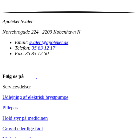
Apoteket Svalen
Nørrebrogade 224 · 2200 København N
Email:
svalen@apoteket.dk
Telefon:
35 83 12 17
Fax: 35 83 12 50
Følg os på
Serviceydelser
Udlejning af elektrisk brystpumpe
Pillepas
Hold styr på medicinen
Gravid eller lige født