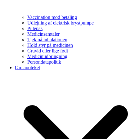
Vaccination mod betaling
Udlejning af elektrisk brystpumpe
Pillepas
Medicinsamtaler
Tjek på inhalationen
Hold styr på medicinen
Gravid eller lige født
Medicinudbringning
Persondatapolitik
Om apoteket