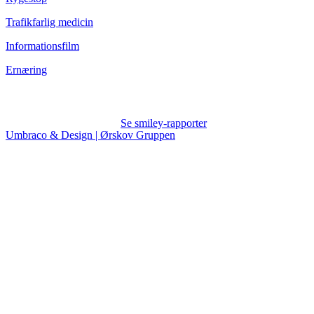
Trafikfarlig medicin
Informationsfilm
Ernæring
Se smiley-rapporter
Umbraco & Design | Ørskov Gruppen