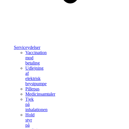
Serviceydelser
Vaccination
mod
betaling
Udlejning
af
elektrisk
brystpumpe
Pillepas
Medicinsamtaler
Tjek
på
inhalationen
Hold
styr
på