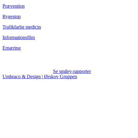
Prævention
Rygestop
Trafikfarlig medicin
Informationsfilm
Ernæring
Se smiley-rapporter
Umbraco & Design | Ørskov Gruppen