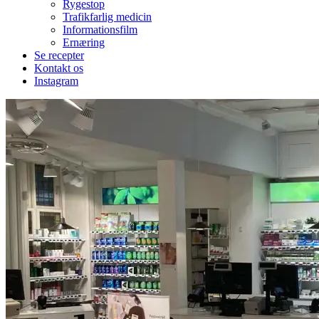
Rygestop
Trafikfarlig medicin
Informationsfilm
Ernæring
Se recepter
Kontakt os
Instagram