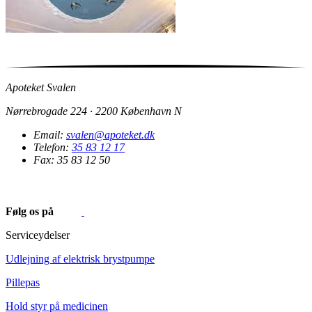
Apoteket Svalen
Nørrebrogade 224 · 2200 København N
Email:
svalen@apoteket.dk
Telefon:
35 83 12 17
Fax: 35 83 12 50
Følg os på
Serviceydelser
Udlejning af elektrisk brystpumpe
Pillepas
Hold styr på medicinen