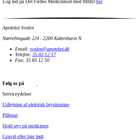
Log ind på Det Fælles Medicinkort med MitID
her
Apoteket Svalen
Nørrebrogade 224 · 2200 København N
Email:
svalen@apoteket.dk
Telefon:
35 83 12 17
Fax: 35 83 12 50
Følg os på
Serviceydelser
Udlejning af elektrisk brystpumpe
Pillepas
Hold styr på medicinen
Gravid eller lige født