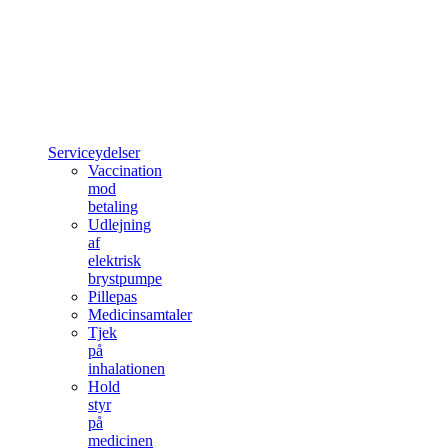
Serviceydelser
Vaccination
mod
betaling
Udlejning
af
elektrisk
brystpumpe
Pillepas
Medicinsamtaler
Tjek
på
inhalationen
Hold
styr
på
medicinen