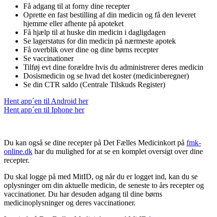
Få adgang til at forny dine recepter
Oprette en fast bestilling af din medicin og få den leveret
hjemme eller afhente på apoteket
Få hjælp til at huske din medicin i dagligdagen
Se lagerstatus for din medicin på nærmeste apotek
Få overblik over dine og dine børns recepter
Se vaccinationer
Tilføj evt dine forældre hvis du administrerer deres medicin
Dosismedicin og se hvad det koster (medicinberegner)
Se din CTR saldo (Centrale Tilskuds Register)
Hent app´en til Android her
Hent app´en til Iphone her
Du kan også se dine recepter på Det Fælles Medicinkort på
fmk-
online.dk
har du mulighed for at se en komplet oversigt over dine
recepter.
Du skal logge på med MitID, og når du er logget ind, kan du se
oplysninger om din aktuelle medicin, de seneste to års recepter og
vaccinationer. Du har desuden adgang til dine børns
medicinoplysninger og deres vaccinationer.