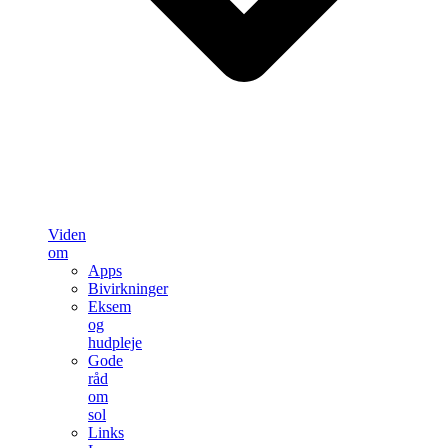
Viden
om
Apps
Bivirkninger
Eksem
og
hudpleje
Gode
råd
om
sol
Links