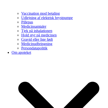
Vaccination mod betaling
Udlejning af elektrisk brystpumpe
Pillepas
Medicinsamtaler
Tjek på inhalationen
Hold styr på medicinen
Gravid eller lige født
Medicinudbringning
Persondatapolitik
Om apoteket