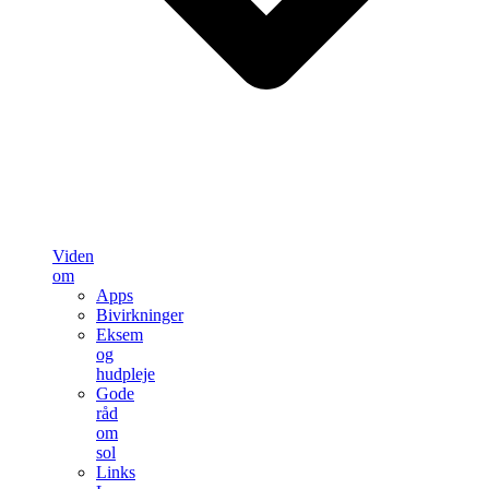
Viden
om
Apps
Bivirkninger
Eksem
og
hudpleje
Gode
råd
om
sol
Links