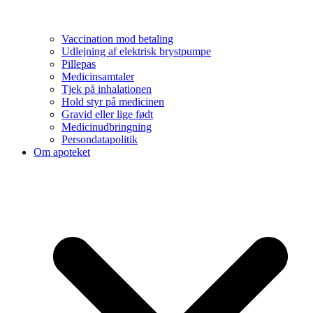
Vaccination mod betaling
Udlejning af elektrisk brystpumpe
Pillepas
Medicinsamtaler
Tjek på inhalationen
Hold styr på medicinen
Gravid eller lige født
Medicinudbringning
Persondatapolitik
Om apoteket