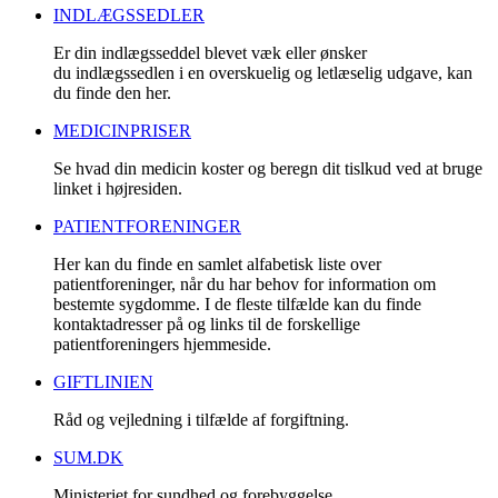
INDLÆGSSEDLER
Er din indlægsseddel blevet væk eller ønsker
du indlægssedlen i en overskuelig og letlæselig udgave, kan
du finde den her.
MEDICINPRISER
Se hvad din medicin koster og beregn dit tislkud ved at bruge
linket i højresiden.
PATIENTFORENINGER
Her kan du finde en samlet alfabetisk liste over
patientforeninger, når du har behov for information om
bestemte sygdomme. I de fleste tilfælde kan du finde
kontaktadresser på og links til de forskellige
patientforeningers hjemmeside.
GIFTLINIEN
Råd og vejledning i tilfælde af forgiftning.
SUM.DK
Ministeriet for sundhed og forebyggelse.