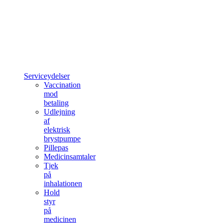
Serviceydelser
Vaccination
mod
betaling
Udlejning
af
elektrisk
brystpumpe
Pillepas
Medicinsamtaler
Tjek
på
inhalationen
Hold
styr
på
medicinen