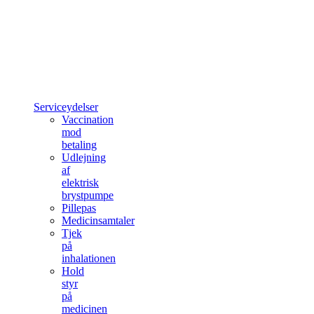
Serviceydelser
Vaccination
mod
betaling
Udlejning
af
elektrisk
brystpumpe
Pillepas
Medicinsamtaler
Tjek
på
inhalationen
Hold
styr
på
medicinen