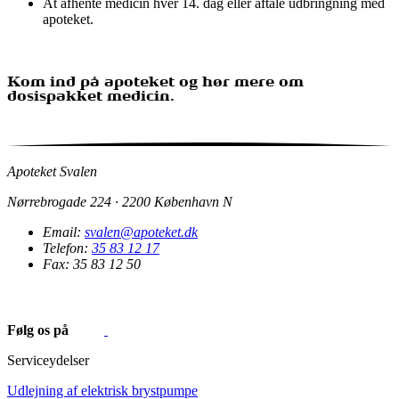
At afhente medicin hver 14. dag eller aftale udbringning med
apoteket.
Kom ind på apoteket og hør mere om
dosispakket medicin.
Apoteket Svalen
Nørrebrogade 224 · 2200 København N
Email:
svalen@apoteket.dk
Telefon:
35 83 12 17
Fax: 35 83 12 50
Følg os på
Serviceydelser
Udlejning af elektrisk brystpumpe