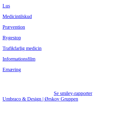
Lus
Medicintilskud
Prævention
Rygestop
Trafikfarlig medicin
Informationsfilm
Ernæring
Se smiley-rapporter
Umbraco & Design | Ørskov Gruppen