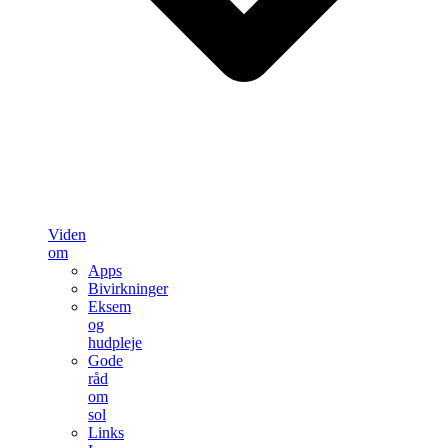
Viden
om
Apps
Bivirkninger
Eksem
og
hudpleje
Gode
råd
om
sol
Links