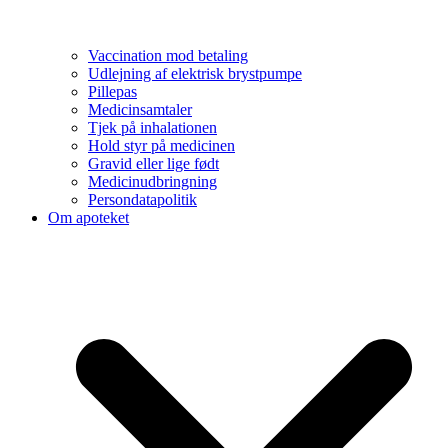
Vaccination mod betaling
Udlejning af elektrisk brystpumpe
Pillepas
Medicinsamtaler
Tjek på inhalationen
Hold styr på medicinen
Gravid eller lige født
Medicinudbringning
Persondatapolitik
Om apoteket