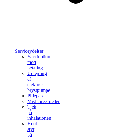
Serviceydelser
Vaccination
mod
betaling
Udlejning
af
elektrisk
brystpumpe
Pillepas
Medicinsamtaler
Tjek
på
inhalationen
Hold
styr
på