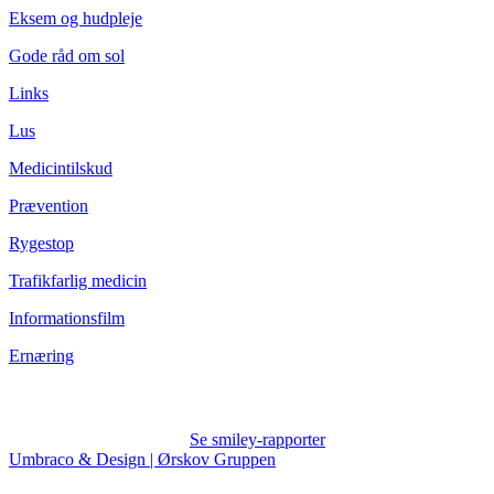
Eksem og hudpleje
Gode råd om sol
Links
Lus
Medicintilskud
Prævention
Rygestop
Trafikfarlig medicin
Informationsfilm
Ernæring
Se smiley-rapporter
Umbraco & Design | Ørskov Gruppen