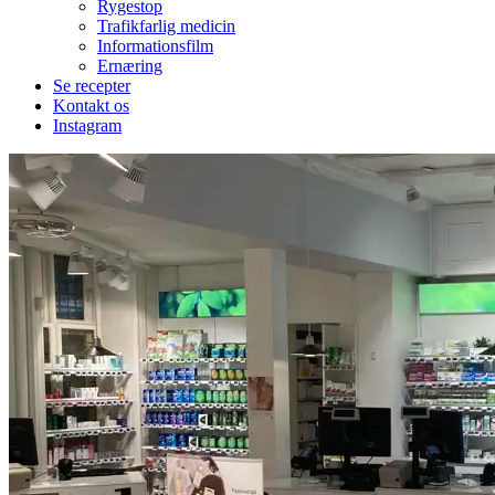
Rygestop
Trafikfarlig medicin
Informationsfilm
Ernæring
Se recepter
Kontakt os
Instagram