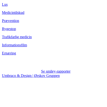
Lus
Medicintilskud
Prævention
Rygestop
Trafikfarlig medicin
Informationsfilm
Ernæring
Se smiley-rapporter
Umbraco & Design | Ørskov Gruppen