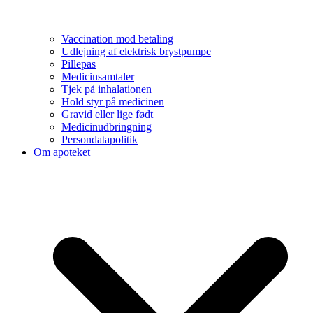
Vaccination mod betaling
Udlejning af elektrisk brystpumpe
Pillepas
Medicinsamtaler
Tjek på inhalationen
Hold styr på medicinen
Gravid eller lige født
Medicinudbringning
Persondatapolitik
Om apoteket