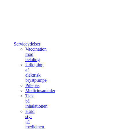
Serviceydelser
Vaccination
mod
betaling
Udlejning
af
elektrisk
brystpumpe
Pillepas
Medicinsamtaler
Tjek
på
inhalationen
Hold
styr
på
medicinen