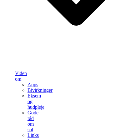
Viden
om
Apps
Bivirkninger
Eksem
og
hudpleje
Gode
råd
om
sol
Links