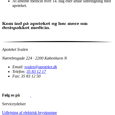
At afhente medicin hver 14. dag eller aftale udbringning med
apoteket.
Kom ind på apoteket og hør mere om
dosispakket medicin.
Apoteket Svalen
Nørrebrogade 224 · 2200 København N
Email:
svalen@apoteket.dk
Telefon:
35 83 12 17
Fax: 35 83 12 50
Følg os på
Serviceydelser
Udlejning af elektrisk brystpumpe